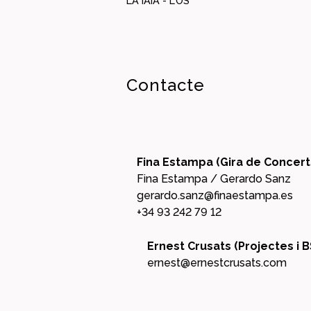
LA IAIA - L'ÓS
Contacte
Fina Estampa (Gira de Concert
Fina Estampa / Gerardo Sanz
gerardo.sanz@finaestampa.es
+34 93 242 79 12
Ernest Crusats (Projectes i 
ernest@ernestcrusats.com